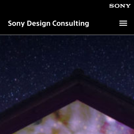
メ
ニ
ュ
ソ
ニ
ー
ー
を
デ
開
ザ
イ
く
ン
コ
ン
サ
ル
テ
ィ
ン
グ
株
式
会