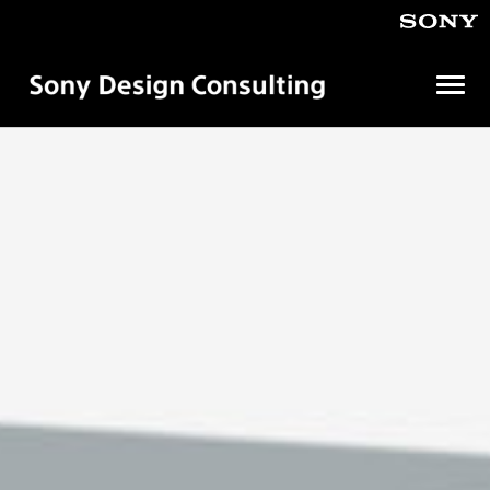
メ
ニ
ュ
ソ
ニ
ー
ー
を
デ
開
ザ
イ
く
ン
コ
ン
サ
ル
テ
ィ
ン
グ
株
式
会