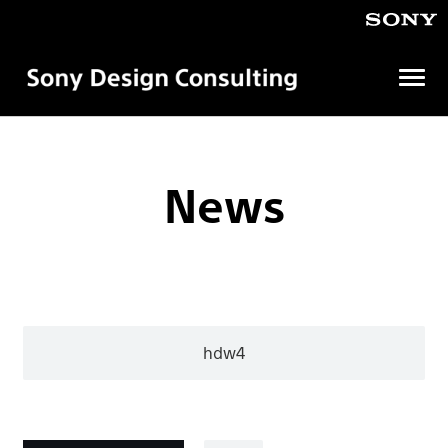
メ
ニ
ュ
ソ
ニ
ー
ー
を
デ
News
開
ザ
イ
く
ン
コ
ン
サ
ル
テ
ィ
hdw4
ン
グ
株
式
会