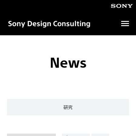
メ
ニ
ュ
ソ
ニ
ー
ー
を
デ
News
開
ザ
イ
く
ン
コ
ン
サ
ル
テ
ィ
研究
ン
グ
株
式
会