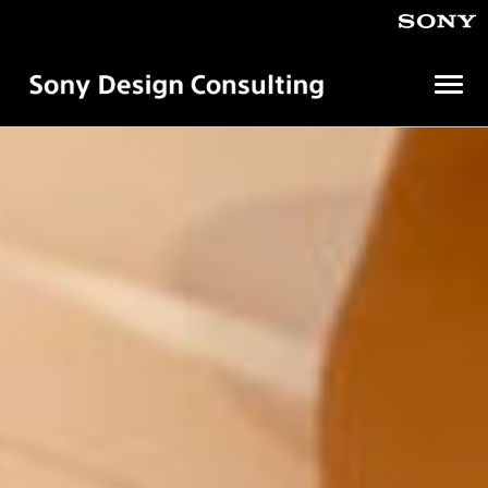
メ
ニ
ュ
ソ
ニ
ー
ー
を
デ
開
ザ
イ
く
ン
コ
ン
サ
ル
テ
ィ
ン
グ
株
式
会