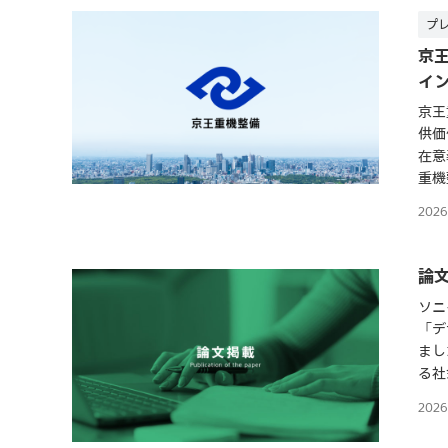
株
式
プ
会
京
社
イ
京王
供価
在意
重機
202
論
ソニ
「デ
まし
る社
202