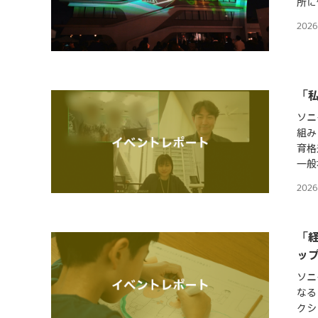
所に
202
「
ソニ
組み
育格
一般
202
「経
ッ
ソニ
なる
クシ