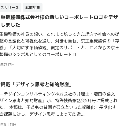
レスリリース
転載記事
王重機整備株式会社様の新しいコーポレートロゴをデザ
ンしました
重機整備の社員の想い、これまで培ってきた理念や社会への提
値の言語化と可視化を通し、対話を重ね、京王重機整備の「存
義」「大切にする価値観」策定のサポートと、これからの京王
整備のシンボルとしてのコーポレートロ…
6年7月7日
文掲載「デザイン思考と知的財産」
ーデザインコンサルティング株式会社の弁理士・増田の論文
ザイン思考と知的財産」が、特許技術懇話会5月号に掲載され
た。 本稿は、子どもの貧困や孤立といった複雑化・長期化す
会課題に対し、デザイン思考によって創造…
6年6月11日