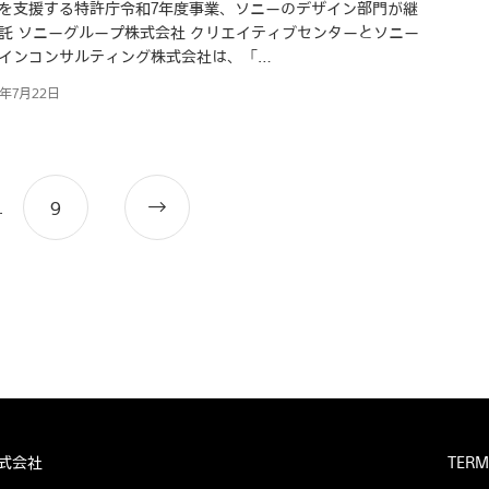
を支援する特許庁令和7年度事業、ソニーのデザイン部門が継
託 ソニーグループ株式会社 クリエイティブセンターとソニー
インコンサルティング株式会社は、「…
5年7月22日
…
Older
9
posts
式会社
TERM