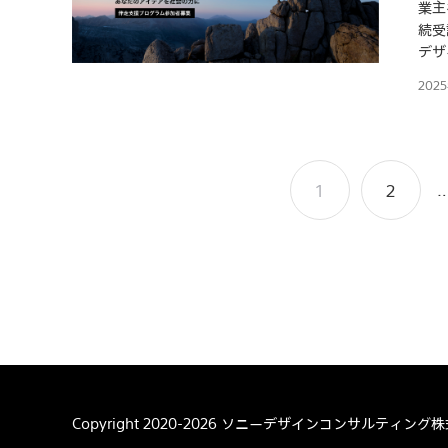
業主
続受
デザ
202
投
1
2
稿
ナ
ビ
ゲ
ー
シ
Copyright 2020-2026
ソニーデザインコンサルティング株