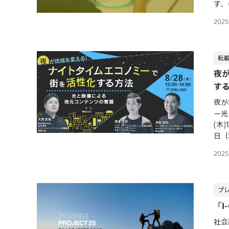
す。
202
転
夜
す
夜が
ー光
(木
日（
202
プ
「I
社会