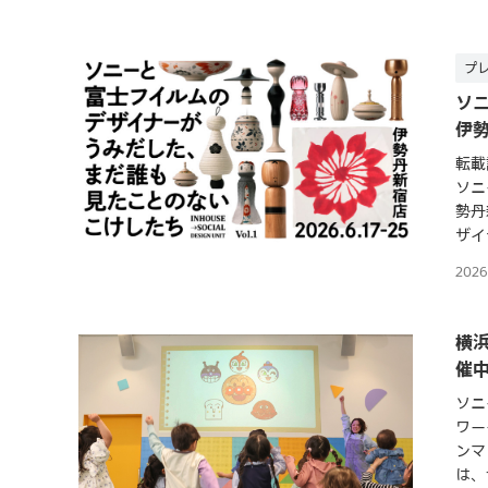
プ
ソ
伊
転載
ソニ
勢丹
ザイ
202
横
催
ソニ
ワー
ンマ
は、