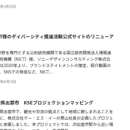
6年5月12日
CT様のダイバーシティ推進活動公式サイトのリニューア
T分野を専門とする公的研究機関である国立研究開発法人情報通
究機構（NICT）様。ソニーデザインコンサルティング株式会
は2020年より、ブランドステイトメントの策定、紹介動画の
、SNSでの発信など、NICT…
6年4月13日
根県出雲市 KSEプロジェクションマッピング
県出雲市で、観光や交流の拠点として地域に親しまれることを
に、株式会社ケー・エス・イーの景山社長が企画したプロジェ
に参画しました。本プロジェクトでは、JR出雲市駅から近い場