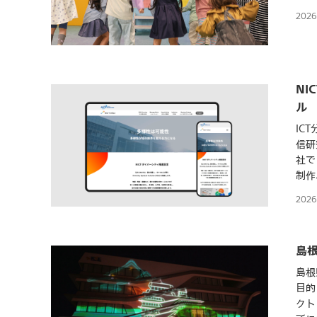
202
NI
ル
IC
信研
社で
制作
202
島
島根
目的
クト