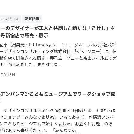
レスリリース
転載記事
ニーのデザイナーが工人と共創した新たな「こけし」を
勢丹新宿店で販売・展示
記事（出典元：PR Timesより） ソニーグループ株式会社及び
ーデザインコンサルティング株式会社（以下、ソニー）は、伊
新宿店で開催される販売・展示会「ソニーと富士フイルムのデ
ナーがうみだした、まだ誰も見…
6年6月3日
浜アンパンマンこどもミュージアムでワークショップ開
中
ーデザインコンサルティングが企画・制作のサポートを行った
クショップ「みんなでぬりぬり いろであそぼ」が横浜アンパ
ンこどもミュージアムで始まりました。お近くにお越しの際
ぜひお立ち寄りください。 『みんなでぬ…