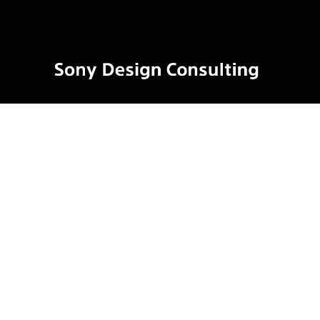
ソ
ニ
ー
デ
ザ
イ
ン
コ
ン
サ
ル
テ
ィ
ン
グ