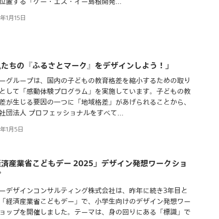
位置する「ケー・エス・イー島根開発…
6年1月15日
私たちの『ふるさとマーク』をデザインしよう！」
ーグループは、国内の子どもの教育格差を縮小するための取り
として「感動体験プログラム」を実施しています。子どもの教
差が生じる要因の一つに「地域格差」があげられることから、
社団法人 プロフェッショナルをすべて…
6年1月5日
済産業省こどもデー 2025」デザイン発想ワークショ
プ
ーデザインコンサルティング株式会社は、昨年に続き3年目と
「経済産業省こどもデー」で、小学生向けのデザイン発想ワー
ョップを開催しました。テーマは、身の回りにある「標識」で