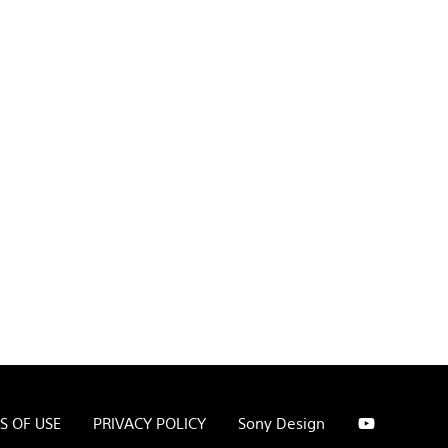
S OF USE
PRIVACY POLICY
Sony Design
Youtube