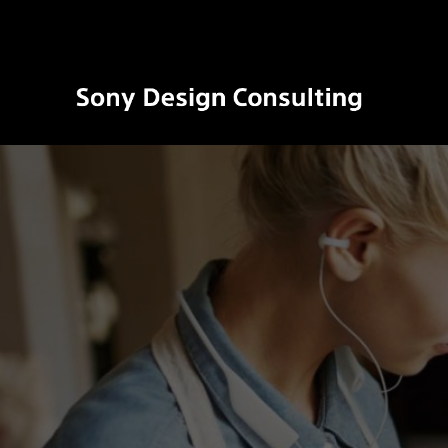
ソ
ニ
ー
デ
ザ
イ
ン
コ
ン
サ
ル
テ
ィ
ン
グ