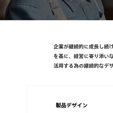
株
式
会
社
企業が継続的に成長し続
を基に、経営に寄り添い
活用する為の継続的なデ
製品デザイン