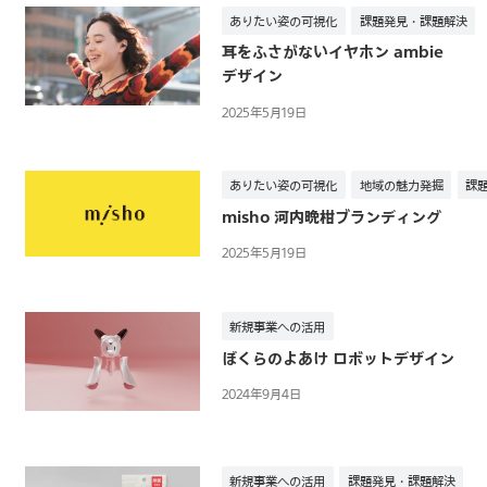
ありたい姿の可視化
課題発見・課題解決
耳をふさがないイヤホン ambie
デザイン
2025年5月19日
ありたい姿の可視化
地域の魅力発掘
課
misho 河内晩柑ブランディング
2025年5月19日
新規事業への活用
ぼくらのよあけ ロボットデザイン
2024年9月4日
新規事業への活用
課題発見・課題解決