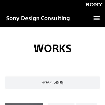
メ
ニ
ュ
ソ
ニ
ー
ー
を
デ
WORKS
開
ザ
イ
く
ン
コ
ン
サ
ル
テ
ィ
デザイン開発
ン
グ
株
式
会