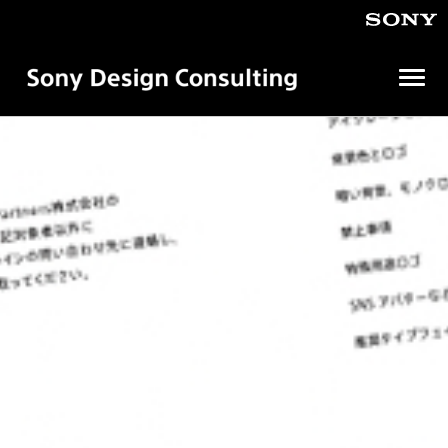
メ
ニ
ュ
ソ
ニ
ー
ー
を
デ
開
ザ
イ
く
ン
コ
ン
サ
ル
テ
ィ
ン
グ
株
式
会